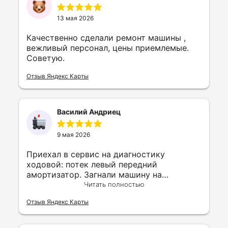
13 мая 2026
Качественно сделали ремонт машины ,
вежливый персонал, цены приемлемые.
Советую.
Отзыв Яндекс Карты
Василий Андриец
9 мая 2026
Приехал в сервис на диагностику
ходовой: потек левый передний
амортизатор. Загнали машину на
подъемник, а я в на 2 этаже пил чай и
Читать полностью
смотрел по камере за диагностикой
Отзыв Яндекс Карты
моего автомобиля. Минут через 15 мне
дали заключение, озвучили сроки и
стоимость работ и деталей. На