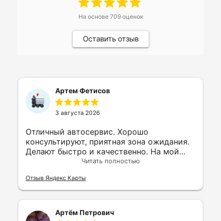
На основе
709
оценок
Оставить отзыв
Артем Фетисов
3 августа 2026
Отличный автосервис. Хорошо
консультируют, приятная зона ожидания.
Делают быстро и качественно. На мой
взгляд один из лучших автосервисов в
Читать полностью
городе. Большой ассортимент различных
Отзыв Яндекс Карты
запчастей на авто. Рекомендую!
Артём Петрович